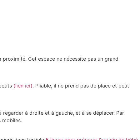
à proximité. Cet espace ne nécessite pas un grand
petits
(lien ici)
. Pliable, il ne prend pas de place et peut
 regarder à droite et à gauche, et à se déplacer. Par
 mobiles.
vrir dans l’article
5 livres pour préparer l’arrivée de bébé
.