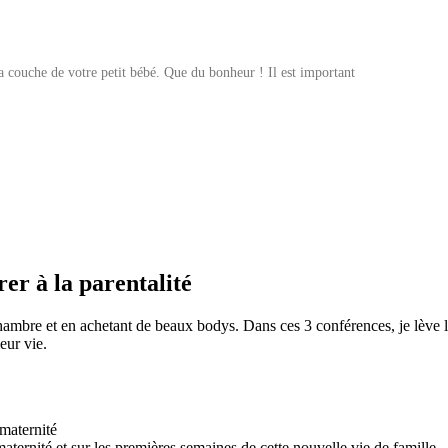
a couche de votre petit bébé. Que du bonheur ! Il est important
er à la parentalité
hambre et en achetant de beaux bodys. Dans ces 3 conférences, je lève le 
eur vie.
 maternité
 maternité et sur les premières semaines de cette nouvelle vie de famille.